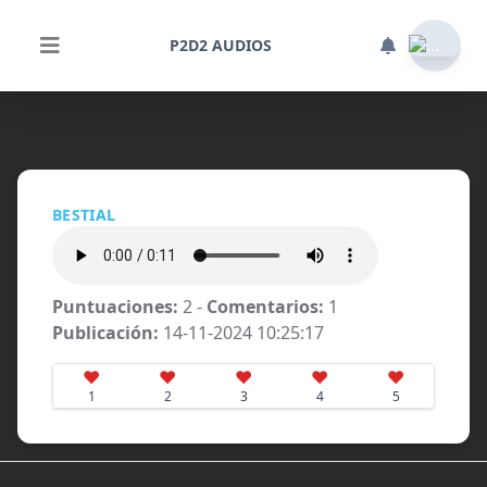
P2D2 AUDIOS
BESTIAL
Puntuaciones:
2 -
Comentarios:
1
Publicación:
14-11-2024 10:25:17
♥
♥
♥
♥
♥
1
2
3
4
5