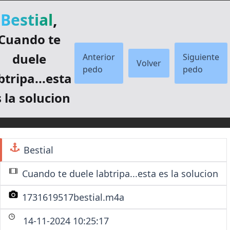
Bestial
,
Cuando te
duele
Anterior
Siguiente
Volver
pedo
pedo
btripa...esta
 la solucion
Bestial
Cuando te duele labtripa...esta es la solucion
1731619517bestial.m4a
14-11-2024 10:25:17